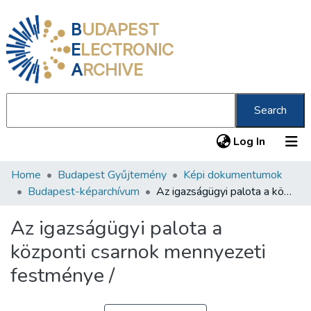
B
UDAPEST
E
LECTRONIC
A
RCHIVE
Search
(current
Log In
Home
Budapest Gyűjtemény
Képi dokumentumok
Communities & Collections
Budapest-képarchívum
Az igazságügyi palota a központi csarnok mennyezeti festménye /
All of DSpace
Az igazságügyi palota a
Statistics
központi csarnok mennyezeti
About us
festménye /