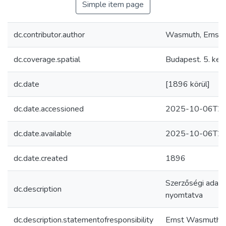
Simple item page
dc.contributor.author
Wasmuth, Ernst
dc.coverage.spatial
Budapest. 5. kerü
dc.date
[1896 körül]
dc.date.accessioned
2025-10-06T21
dc.date.available
2025-10-06T21
dc.date.created
1896
Szerzőségi adat 
dc.description
nyomtatva
dc.description.statementofresponsibility
Ernst Wasmuth [f