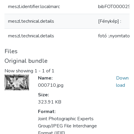
meszl.identifier.localmarc
bibFOT000029
meszl.technical.details
[Fénykép] :
meszl.technical.details
fotó :,nyomtatott
Files
Original bundle
Now showing
1 - 1 of 1
Name:
Down
000710.jpg
load
Size:
323.91 KB
Format:
Joint Photographic Experts
Group/JPEG File Interchange
Format (JFIF)