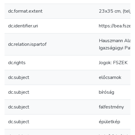
dc.format.extent
23x35 cm, (telje
dc.identifier.uri
https://bea.fsz
Hauszmann Alajo
dc.relation.ispartof
Igazságügyi Palota
dc.rights
Jogok: FSZEK
dc.subject
előcsarnok
dc.subject
bíróság
dc.subject
falfestmény
dc.subject
épületkép