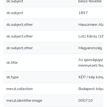
dc.subject
belső felvétel
dc.subject
1897
dc.subject.other
Hauszmann Alaj
dc.subject.other
Lotz Károly (18
dc.subject.other
Magyarország. Kú
Az igazságügyi p
dc.title
mennyezeti fest
dc.type
KÉP / kép könyv
meszl.collection
Budapest-képar
meszl.identifier.image
000710