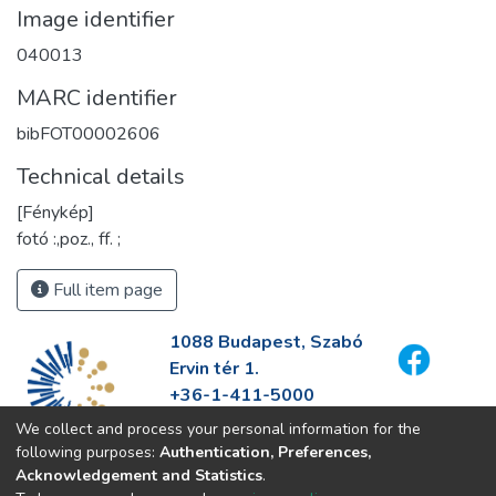
Image identifier
040013
MARC identifier
bibFOT00002606
Technical details
[Fénykép]
fotó :,poz., ff. ;
Full item page
1088 Budapest, Szabó
Ervin tér 1.
+36-1-411-5000
info@fszek.hu
We collect and process your personal information for the
https://fszek.hu
following purposes:
Authentication, Preferences,
Acknowledgement and Statistics
.