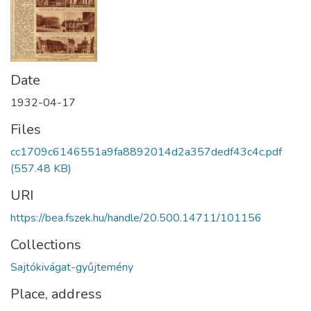
Date
1932-04-17
Files
cc1709c6146551a9fa8892014d2a357dedf43c4c.pdf
(557.48 KB)
URI
https://bea.fszek.hu/handle/20.500.14711/101156
Collections
Sajtókivágat-gyűjtemény
Place, address