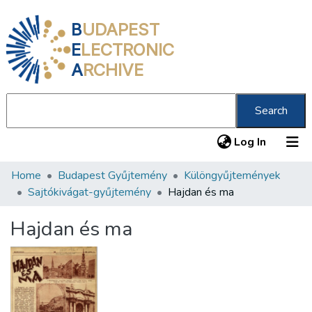
B
UDAPEST
E
LECTRONIC
A
RCHIVE
Search
(current
Log In
Home
Budapest Gyűjtemény
Különgyűjtemények
Communities & Collections
Sajtókivágat-gyűjtemény
Hajdan és ma
All of DSpace
Hajdan és ma
Statistics
About us