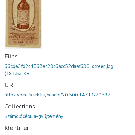
Files
66cde3fd2c4568ec28c6acc52daef690_screen.jpg
(191.53 KB)
URI
https://bea.fszek.hu/handle/20.500.14711/70597
Collections
Számolócédula-gyűjtemény
Identifier