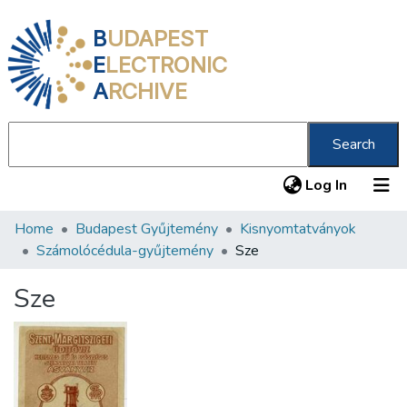
B
UDAPEST
E
LECTRONIC
A
RCHIVE
Search
(current
Log In
Home
Budapest Gyűjtemény
Kisnyomtatványok
Communities & Collections
Számolócédula-gyűjtemény
Sze
All of DSpace
Sze
Statistics
About us