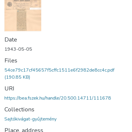
Date
1943-05-05
Files
54ce79c17cf45657f5cffc1511e6f2982de8cc4c.pdf
(190.85 KB)
URI
https://bea.fszek.hu/handle/20.500.14711/111678
Collections
Sajtókivágat-gyűjtemény
Place, address