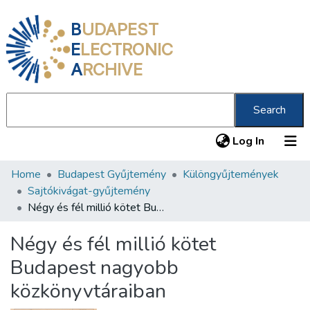
B
UDAPEST
E
LECTRONIC
A
RCHIVE
Search
(current
Log In
Home
Budapest Gyűjtemény
Különgyűjtemények
Communities & Collections
Sajtókivágat-gyűjtemény
All of DSpace
Négy és fél millió kötet Budapest nagyobb közkönyvtáraiban
Statistics
Négy és fél millió kötet
About us
Budapest nagyobb
közkönyvtáraiban