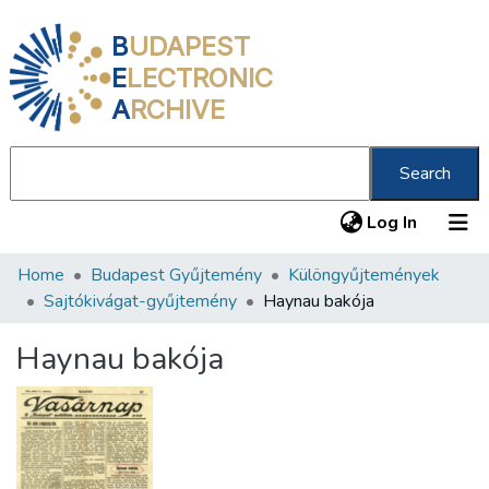
B
UDAPEST
E
LECTRONIC
A
RCHIVE
Search
(current
Log In
Home
Budapest Gyűjtemény
Különgyűjtemények
Communities & Collections
Sajtókivágat-gyűjtemény
Haynau bakója
All of DSpace
Haynau bakója
Statistics
About us