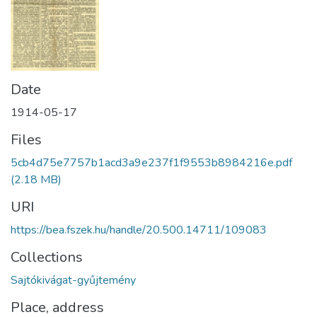
Date
1914-05-17
Files
5cb4d75e7757b1acd3a9e237f1f9553b8984216e.pdf
(2.18 MB)
URI
https://bea.fszek.hu/handle/20.500.14711/109083
Collections
Sajtókivágat-gyűjtemény
Place, address