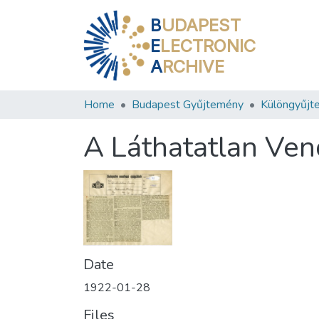
B
UDAPEST
E
LECTRONIC
A
RCHIVE
Home
Budapest Gyűjtemény
Különgyűjt
A Láthatatlan Ve
Date
1922-01-28
Files