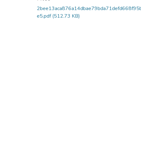
2bee13aca876a14dbae79bda71defd668f95
e5.pdf
(512.73 KB)