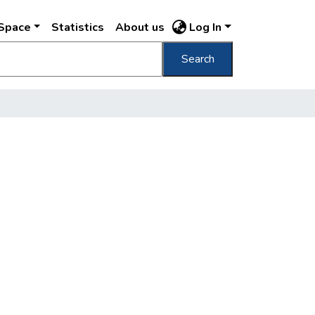
DSpace
Statistics
About us
Log In
Search