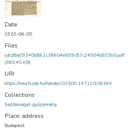
Date
1920-06-05
Files
cdcd8a09340b861c38604e899c87c24904b853b5.pdf
(360.45 KB)
URI
https://bea.fszek.hu/handle/20.500.14711/106364
Collections
Sajtókivágat-gyűjtemény
Place, address
Budapest