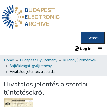
B
UDAPEST
E
LECTRONIC
A
RCHIVE
Search
(current
Log In
Home
Budapest Gyűjtemény
Különgyűjtemények
Communities & Collections
Sajtókivágat-gyűjtemény
All of DSpace
Hivatalos jelentés a szerdai tüntetésekről
Statistics
Hivatalos jelentés a szerdai
About us
tüntetésekről