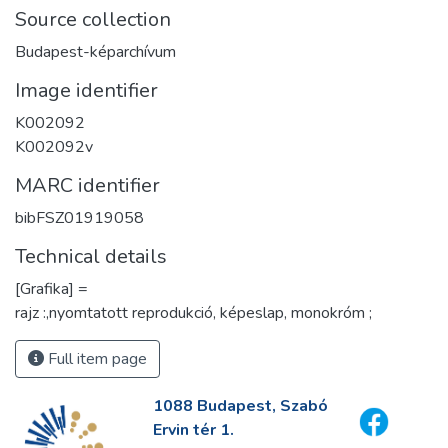
Source collection
Budapest-képarchívum
Image identifier
K002092
K002092v
MARC identifier
bibFSZ01919058
Technical details
[Grafika] =
rajz :,nyomtatott reprodukció, képeslap, monokróm ;
Full item page
1088 Budapest, Szabó
Ervin tér 1.