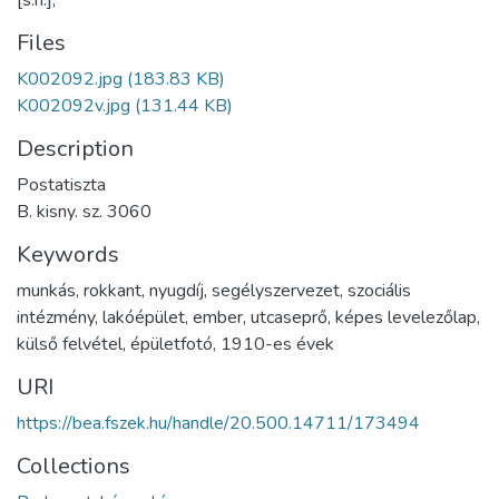
Files
K002092.jpg
(183.83 KB)
K002092v.jpg
(131.44 KB)
Description
Postatiszta
B. kisny. sz. 3060
Keywords
munkás
,
rokkant
,
nyugdíj
,
segélyszervezet
,
szociális
intézmény
,
lakóépület
,
ember
,
utcaseprő
,
képes levelezőlap
,
külső felvétel
,
épületfotó
,
1910-es évek
URI
https://bea.fszek.hu/handle/20.500.14711/173494
Collections