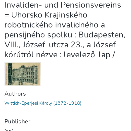
Invaliden- und Pensionsvereins
= Uhorsko Krajinského
robotnického invalidného a
pensijného spolku : Budapesten,
VIII., József-utcza 23., a József-
körútról nézve : levelező-lap /
Authors
Wittich-Eperjesi Károly (1872-1918)
Publisher
[s.n.],