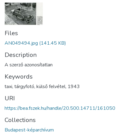
Files
AN049494.jpg
(141.45 KB)
Description
A szerző azonosítatlan
Keywords
taxi
,
tárgyfotó
,
külső felvétel
,
1943
URI
https://bea.fszek.hu/handle/20.500.14711/161050
Collections
Budapest-képarchívum