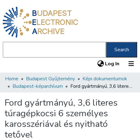
B
UDAPEST
E
LECTRONIC
A
RCHIVE
Search
(current
Log In
Home
Budapest Gyűjtemény
Képi dokumentumok
Communities & Collections
Budapest-képarchívum
Ford gyártmányú, 3,6 literes túragépkocsi 6 személyes karosszériával és nyitható tetővel
All of DSpace
Ford gyártmányú, 3,6 literes
Statistics
túragépkocsi 6 személyes
About us
karosszériával és nyitható
tetővel