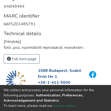
AN049494
MARC identifier
bibFSZ01485791
Technical details
[Fénykép]
fotó :,poz., nyomtatott reprodukció, monokróm ;
Full item page
1088 Budapest, Szabó
Ervin tér 1.
+36-1-411-5000
info@fszek.hu
We collect and process your personal information for the
https://fszek.hu
following purposes:
Authentication, Preferences,
Acknowledgement and Statistics
.
To learn more, please read our
privacy policy
.