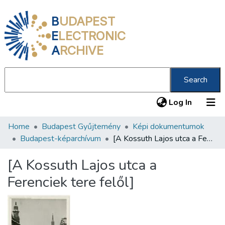
B
UDAPEST
E
LECTRONIC
A
RCHIVE
Search
(current
Log In
Home
Budapest Gyűjtemény
Képi dokumentumok
Communities & Collections
Budapest-képarchívum
[A Kossuth Lajos utca a Ferenciek tere felől]
All of DSpace
[A Kossuth Lajos utca a
Statistics
Ferenciek tere felől]
About us