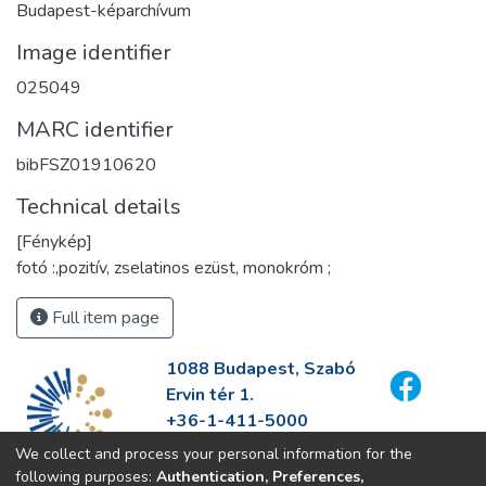
Budapest-képarchívum
Image identifier
025049
MARC identifier
bibFSZ01910620
Technical details
[Fénykép]
fotó :,pozitív, zselatinos ezüst, monokróm ;
Full item page
1088 Budapest, Szabó
Ervin tér 1.
+36-1-411-5000
info@fszek.hu
We collect and process your personal information for the
https://fszek.hu
following purposes:
Authentication, Preferences,