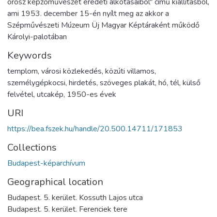
orosz képzőművészet eredeti alkotásaiból" című kiállításból,
ami 1953. december 15-én nyílt meg az akkor a
Szépművészeti Múzeum Üj Magyar Képtáraként működő
Károlyi-palotában
Keywords
templom
,
városi közlekedés
,
közúti villamos
,
személygépkocsi
,
hirdetés
,
szöveges plakát
,
hó
,
tél
,
külső
felvétel
,
utcakép
,
1950-es évek
URI
https://bea.fszek.hu/handle/20.500.14711/171853
Collections
Budapest-képarchívum
Geographical location
Budapest. 5. kerület. Kossuth Lajos utca
Budapest. 5. kerület. Ferenciek tere