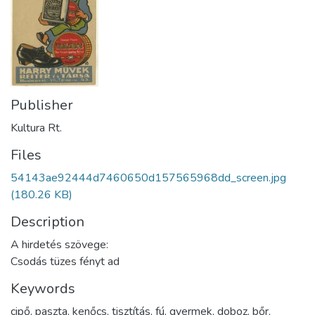
Publisher
Kultura Rt.
Files
54143ae92444d7460650d157565968dd_screen.jpg
(180.26 KB)
Description
A hirdetés szövege:
Csodás tüzes fényt ad
Keywords
cipő
,
paszta
,
kenőcs
,
tisztítás
,
fú
,
gyermek
,
doboz
,
bőr
,