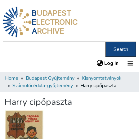
B
UDAPEST
E
LECTRONIC
A
RCHIVE
Search
(current
Log In
Home
Budapest Gyűjtemény
Kisnyomtatványok
Communities & Collections
Számolócédula-gyűjtemény
Harry cipőpaszta
All of DSpace
Harry cipőpaszta
Statistics
About us