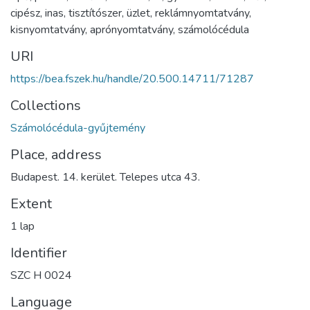
cipész
,
inas
,
tisztítószer
,
üzlet
,
reklámnyomtatvány
,
kisnyomtatvány
,
aprónyomtatvány
,
számolócédula
URI
https://bea.fszek.hu/handle/20.500.14711/71287
Collections
Számolócédula-gyűjtemény
Place, address
Budapest. 14. kerület. Telepes utca 43.
Extent
1 lap
Identifier
SZC H 0024
Language