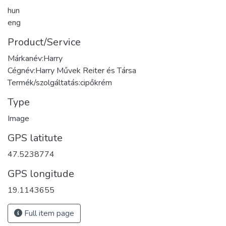
hun
eng
Product/Service
Márkanév:Harry
Cégnév:Harry Művek Reiter és Társa
Termék/szolgáltatás:cipőkrém
Type
Image
GPS latitute
47.5238774
GPS longitude
19.1143655
Full item page