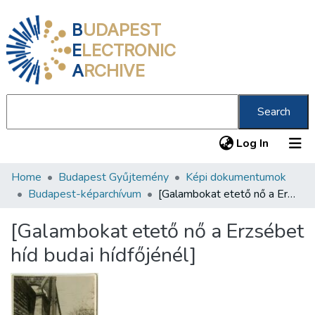
B
UDAPEST
E
LECTRONIC
A
RCHIVE
Search
(current
Log In
Home
Budapest Gyűjtemény
Képi dokumentumok
Communities & Collections
Budapest-képarchívum
[Galambokat etető nő a Erzsébet híd budai hídfőjénél]
All of DSpace
[Galambokat etető nő a Erzsébet
Statistics
híd budai hídfőjénél]
About us