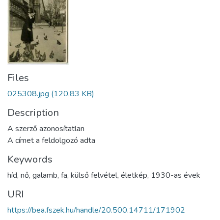
Files
025308.jpg
(120.83 KB)
Description
A szerző azonosítatlan
A címet a feldolgozó adta
Keywords
híd
,
nő
,
galamb
,
fa
,
külső felvétel
,
életkép
,
1930-as évek
URI
https://bea.fszek.hu/handle/20.500.14711/171902