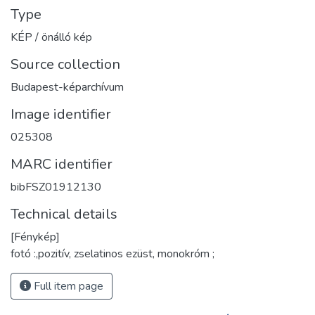
Type
KÉP / önálló kép
Source collection
Budapest-képarchívum
Image identifier
025308
MARC identifier
bibFSZ01912130
Technical details
[Fénykép]
fotó :,pozitív, zselatinos ezüst, monokróm ;
Full item page