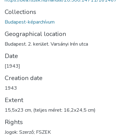
https://bea.fszek.hu/handle/20.500.14711/161467
Collections
Budapest-képarchívum
Geographical location
Budapest. 2. kerület. Varsányi Irén utca
Date
[1943]
Creation date
1943
Extent
15,5x23 cm, (teljes méret: 16,2x24,5 cm)
Rights
Jogok: Szerző; FSZEK