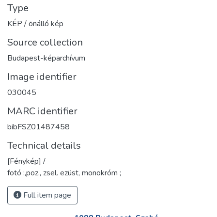
Type
KÉP / önálló kép
Source collection
Budapest-képarchívum
Image identifier
030045
MARC identifier
bibFSZ01487458
Technical details
[Fénykép] /
fotó :,poz., zsel. ezüst, monokróm ;
Full item page