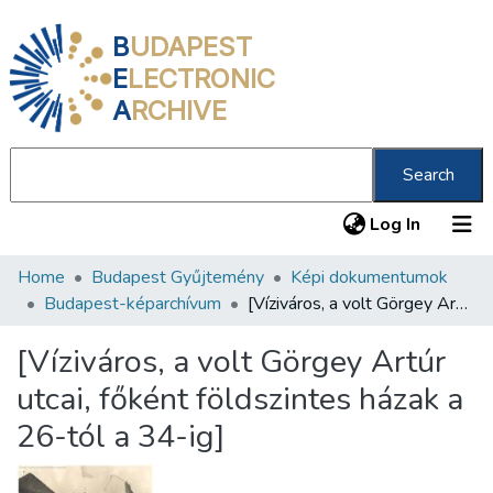
B
UDAPEST
E
LECTRONIC
A
RCHIVE
Search
(current
Log In
Home
Budapest Gyűjtemény
Képi dokumentumok
Communities & Collections
Budapest-képarchívum
[Víziváros, a volt Görgey Artúr utcai, főként földszintes házak a 26-tól a 34-ig]
All of DSpace
[Víziváros, a volt Görgey Artúr
Statistics
utcai, főként földszintes házak a
About us
26-tól a 34-ig]