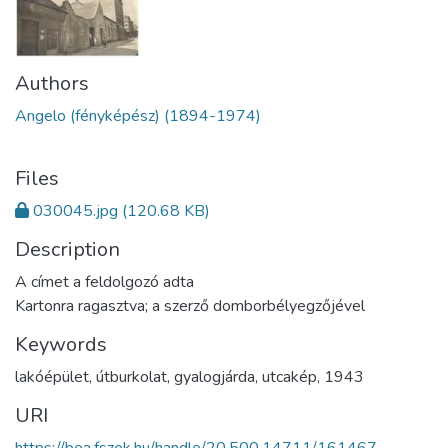
Authors
Angelo (fényképész) (1894-1974)
Files
030045.jpg
(120.68 KB)
Description
A címet a feldolgozó adta
Kartonra ragasztva; a szerző domborbélyegzőjével
Keywords
lakóépület
,
útburkolat
,
gyalogjárda
,
utcakép
,
1943
URI