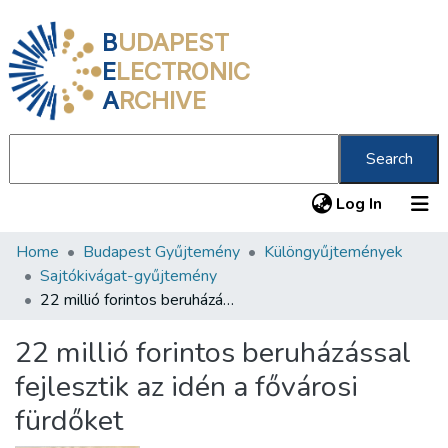
B
UDAPEST
E
LECTRONIC
A
RCHIVE
Search
(current
Log In
Home
Budapest Gyűjtemény
Különgyűjtemények
Communities & Collections
Sajtókivágat-gyűjtemény
All of DSpace
22 millió forintos beruházással fejlesztik az idén a fővárosi fürdőket
Statistics
22 millió forintos beruházással
About us
fejlesztik az idén a fővárosi
fürdőket