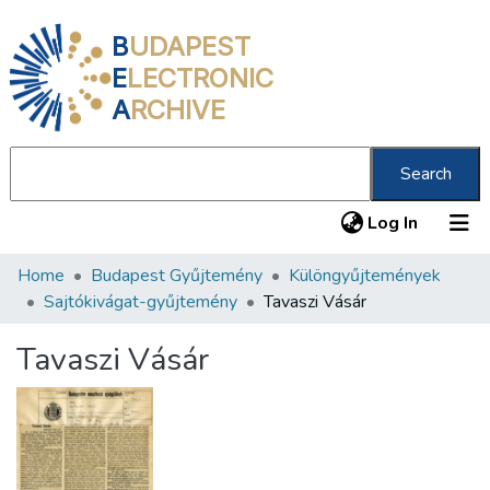
B
UDAPEST
E
LECTRONIC
A
RCHIVE
Search
(current
Log In
Home
Budapest Gyűjtemény
Különgyűjtemények
Communities & Collections
Sajtókivágat-gyűjtemény
Tavaszi Vásár
All of DSpace
Tavaszi Vásár
Statistics
About us