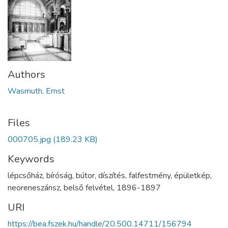
Authors
Wasmuth, Ernst
Files
000705.jpg
(189.23 KB)
Keywords
lépcsőház
,
bíróság
,
bútor
,
díszítés
,
falfestmény
,
épületkép
,
neoreneszánsz
,
belső felvétel
,
1896-1897
URI
https://bea.fszek.hu/handle/20.500.14711/156794