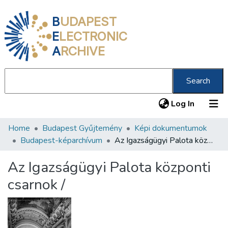
B
UDAPEST
E
LECTRONIC
A
RCHIVE
Search
(current
Log In
Home
Budapest Gyűjtemény
Képi dokumentumok
Communities & Collections
Budapest-képarchívum
Az Igazságügyi Palota központi csarnok /
All of DSpace
Az Igazságügyi Palota központi
Statistics
csarnok /
About us