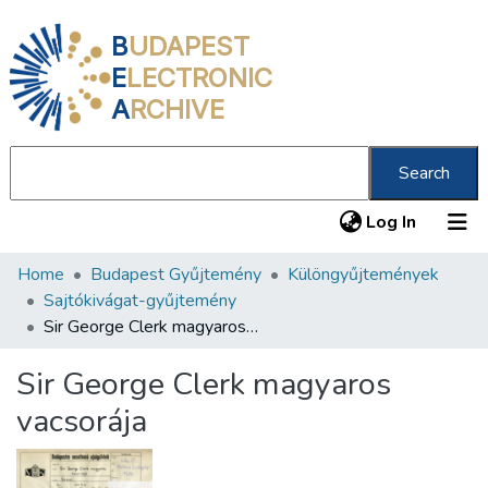
B
UDAPEST
E
LECTRONIC
A
RCHIVE
Search
(current
Log In
Home
Budapest Gyűjtemény
Különgyűjtemények
Communities & Collections
Sajtókivágat-gyűjtemény
All of DSpace
Sir George Clerk magyaros vacsorája
Statistics
Sir George Clerk magyaros
About us
vacsorája