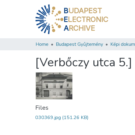
B
UDAPEST
E
LECTRONIC
A
RCHIVE
Home
Budapest Gyűjtemény
Képi doku
[Verbőczy utca 5.]
Files
030369.jpg
(151.26 KB)