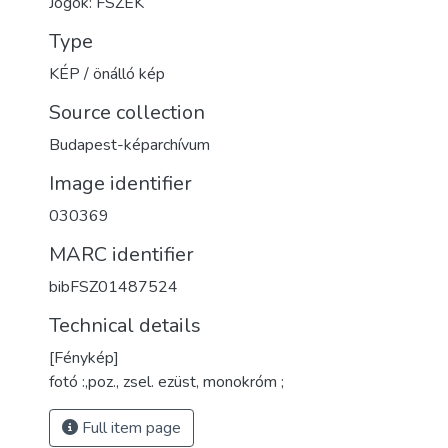
Jogok: FSZEK
Type
KÉP / önálló kép
Source collection
Budapest-képarchívum
Image identifier
030369
MARC identifier
bibFSZ01487524
Technical details
[Fénykép]
fotó :,poz., zsel. ezüst, monokróm ;
Full item page