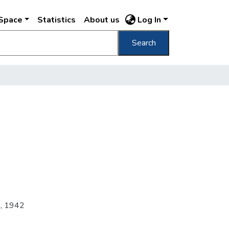
DSpace
Statistics
About us
Log In
Search
1
,
1942