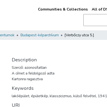
Communities & Collections
All of 
mentumok
Budapest-képarchívum
[Verbőczy utca 5.]
Description
Szerző: azonosítatlan
A címet a feldolgozó adta
Kartonra ragasztva
Keywords
lakóépület
,
épületkép
,
klasszicizmus
,
külső felvétel
,
194
URI