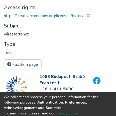
Access rights
https://creativecommons.org/licenses/by-nc/4.0/
Subject
várostörténet
Type
Text
Full item page
1088 Budapest, Szabó
Ervin tér 1.
+36-1-411-5000
info@fszek.hu
We collect and process your personal information for the
https://fszek.hu
following purposes:
Authentication, Preferences,
Acknowledgement and Statistics
.
To learn more, please read our
privacy policy
.