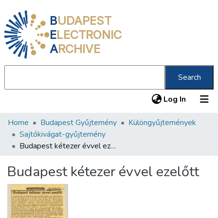
B
UDAPEST
E
LECTRONIC
A
RCHIVE
Search
(current
Log In
Home
Budapest Gyűjtemény
Különgyűjtemények
Communities & Collections
Sajtókivágat-gyűjtemény
All of DSpace
Budapest kétezer évvel ezelőtt
Statistics
Budapest kétezer évvel ezelőtt
About us