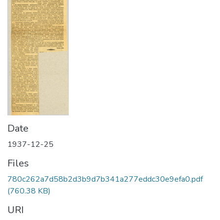
Date
1937-12-25
Files
780c262a7d58b2d3b9d7b341a277eddc30e9efa0.pdf
(760.38 KB)
URI