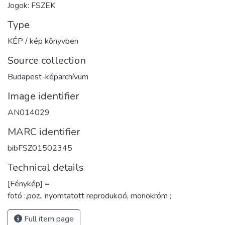
Jogok: FSZEK
Type
KÉP / kép könyvben
Source collection
Budapest-képarchívum
Image identifier
AN014029
MARC identifier
bibFSZ01502345
Technical details
[Fénykép] =
fotó :,poz., nyomtatott reprodukció, monokróm ;
Full item page