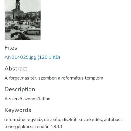
Files
AN014029.jpg
(120.1 KB)
Abstract
A forgalmas tér, szemben a református templom
Description
A szerző azonosítatlan
Keywords
református egyház
,
utcakép
,
díszkút
,
közlekedés
,
autóbusz
,
tehergépkocsi
,
rendőr
,
1933