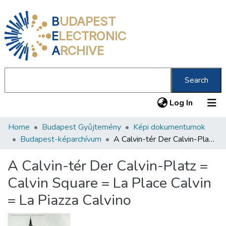
B
UDAPEST
E
LECTRONIC
A
RCHIVE
Search
(current
Log In
Home
Budapest Gyűjtemény
Képi dokumentumok
Communities & Collections
Budapest-képarchívum
A Calvin-tér Der Calvin-Platz = Calvin Square = La Place Calvin = La Piazza Calvino
All of DSpace
A Calvin-tér Der Calvin-Platz =
Statistics
Calvin Square = La Place Calvin
About us
= La Piazza Calvino