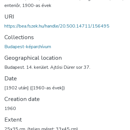
enteriőr
,
1900-as évek
URI
https://bea.fszek.hu/handle/20.500.14711/156495
Collections
Budapest-képarchívum
Geographical location
Budapest. 14. kerület. Ajtósi Dürer sor 37.
Date
[1902 után] ([1960-as évek])
Creation date
1960
Extent
25x35 cm, (teljes méret: 33x45 cm)