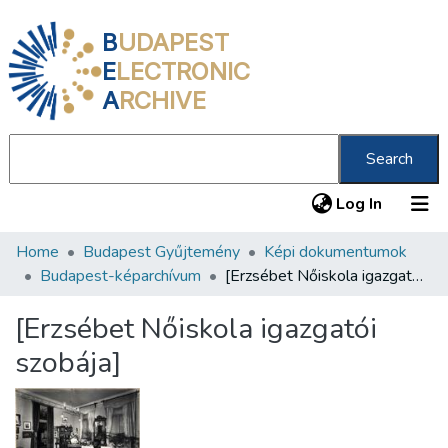
B
UDAPEST
E
LECTRONIC
A
RCHIVE
Search
(current
Log In
Home
Budapest Gyűjtemény
Képi dokumentumok
Communities & Collections
Budapest-képarchívum
[Erzsébet Nőiskola igazgatói szobája]
All of DSpace
[Erzsébet Nőiskola igazgatói
Statistics
szobája]
About us