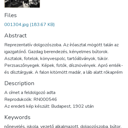
Files
001304.jpg
(183.67 KB)
Abstract
Reprezentatív dolgozószoba. Az íróasztal mögött talán az
igazgatónő. Gazdag berendezés, kényelmes bútorok.
Asztalok, fotelok, könyvespolc, tartóállványok, tükör.
Perzsaszőnyegek. Képek, fotók, dísznövények. Apró emlék-
és dísztárgyak. A falon kitömött madár, a láb alatt rókaprém
Description
A címet a feldolgozó adta
Reprodukciók: RN000546
Az eredeti kép készült: Budapest, 1902 után
Keywords
nőnevelés
,
iskola
,
vezető alkalmazott
,
dolgozószoba
,
bútor
,