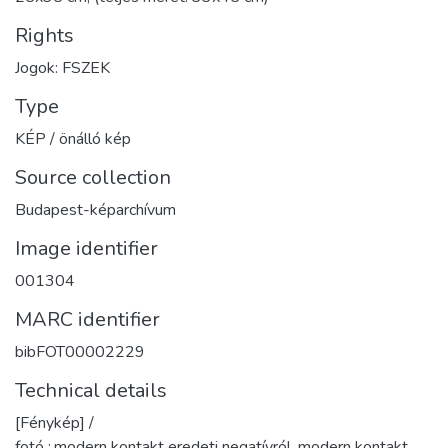
Rights
Jogok: FSZEK
Type
KÉP / önálló kép
Source collection
Budapest-képarchívum
Image identifier
001304
MARC identifier
bibFOT00002229
Technical details
[Fénykép] /
fotó :,modern kontakt eredeti negatívról, modern kontakt