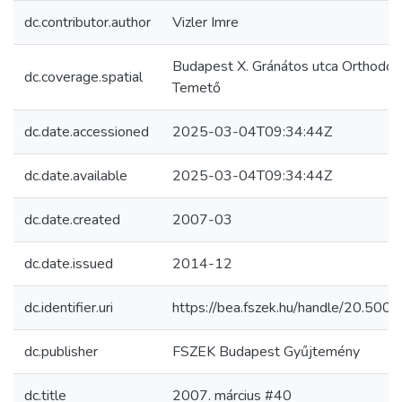
dc.contributor.author
Vizler Imre
Budapest X. Gránátos utca Orthodox
dc.coverage.spatial
Temető
dc.date.accessioned
2025-03-04T09:34:44Z
dc.date.available
2025-03-04T09:34:44Z
dc.date.created
2007-03
dc.date.issued
2014-12
dc.identifier.uri
https://bea.fszek.hu/handle/20.50
dc.publisher
FSZEK Budapest Gyűjtemény
dc.title
2007. március #40