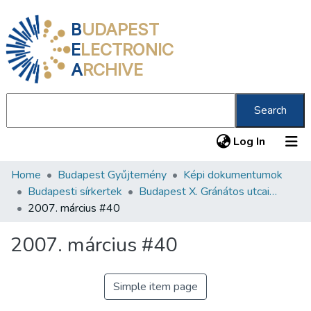
B
UDAPEST
E
LECTRONIC
A
RCHIVE
Search
(current
Log In
Home
Budapest Gyűjtemény
Képi dokumentumok
Communities & Collections
Budapesti sírkertek
Budapest X. Gránátos utcai Orthodox Zsidó Temető
All of DSpace
2007. március #40
Statistics
2007. március #40
About us
Simple item page