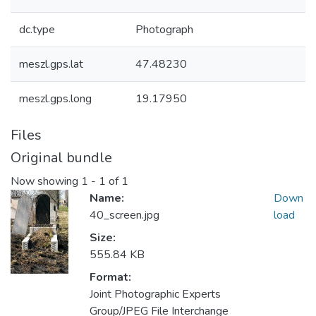
dc.type
Photograph
meszl.gps.lat
47.48230
meszl.gps.long
19.17950
Files
Original bundle
Now showing
1 - 1 of 1
Name:
Down
40_screen.jpg
load
Size:
555.84 KB
Format:
Joint Photographic Experts
Group/JPEG File Interchange