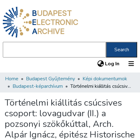
B
UDAPEST
E
LECTRONIC
A
RCHIVE
Search
(current
Log In
Home
Budapest Gyűjtemény
Képi dokumentumok
Communities & Collections
Budapest-képarchívum
Történelmi kiállitás csúcsives csoport: lovagudvar (II.) a pozsonyi szökőkúttal, Arch. Alpár Ignácz, épitész Historische Ausstellung: gothische Gruppe: Ritterhof (II.) mit dem Brunnen zu Pressburg /
All of DSpace
Történelmi kiállitás csúcsives
Statistics
csoport: lovagudvar (II.) a
About us
pozsonyi szökőkúttal, Arch.
Alpár Ignácz, épitész Historische