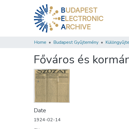
B
UDAPEST
E
LECTRONIC
A
RCHIVE
Home
Budapest Gyűjtemény
Különgyűjt
Főváros és kormá
Date
1924-02-14