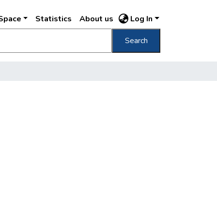
DSpace
Statistics
About us
Log In
Search