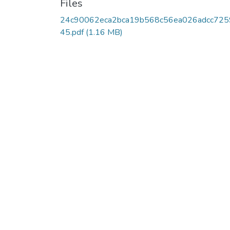
Files
24c90062eca2bca19b568c56ea026adcc725
45.pdf
(1.16 MB)