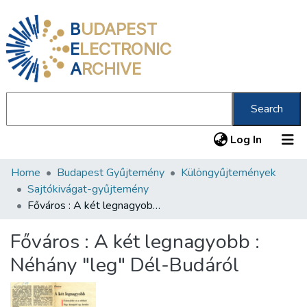
B
UDAPEST
E
LECTRONIC
A
RCHIVE
Search
(current
Log In
Home
Budapest Gyűjtemény
Különgyűjtemények
Communities & Collections
Sajtókivágat-gyűjtemény
All of DSpace
Főváros : A két legnagyobb : Néhány "leg" Dél-Budáról
Statistics
Főváros : A két legnagyobb :
About us
Néhány "leg" Dél-Budáról