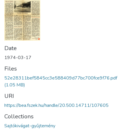
Date
1974-03-17
Files
52e28311bef5845cc3e588409d77bc700fce9f76.pdf
(1.05 MB)
URI
https://bea.fszek.hu/handle/20.500.14711/107605
Collections
Sajtókivágat-gyűjtemény