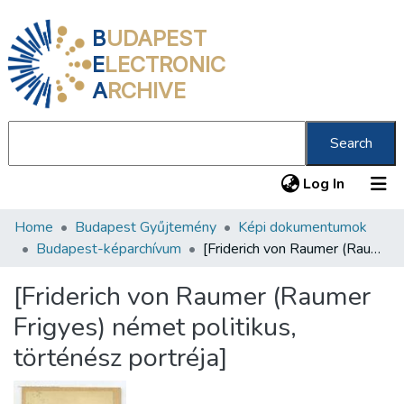
B
UDAPEST
E
LECTRONIC
A
RCHIVE
Search
(current
Log In
Home
Budapest Gyűjtemény
Képi dokumentumok
Communities & Collections
Budapest-képarchívum
[Friderich von Raumer (Raumer Frigyes) német politikus, történész portréja]
All of DSpace
[Friderich von Raumer (Raumer
Statistics
Frigyes) német politikus,
About us
történész portréja]