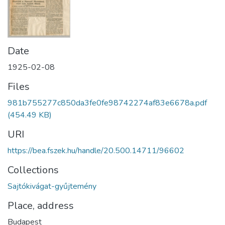
Date
1925-02-08
Files
981b755277c850da3fe0fe98742274af83e6678a.pdf
(454.49 KB)
URI
https://bea.fszek.hu/handle/20.500.14711/96602
Collections
Sajtókivágat-gyűjtemény
Place, address
Budapest