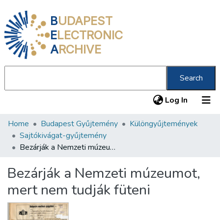
B
UDAPEST
E
LECTRONIC
A
RCHIVE
Search
(current
Log In
Home
Budapest Gyűjtemény
Különgyűjtemények
Communities & Collections
Sajtókivágat-gyűjtemény
All of DSpace
Bezárják a Nemzeti múzeumot, mert nem tudják füteni
Statistics
Bezárják a Nemzeti múzeumot,
About us
mert nem tudják füteni