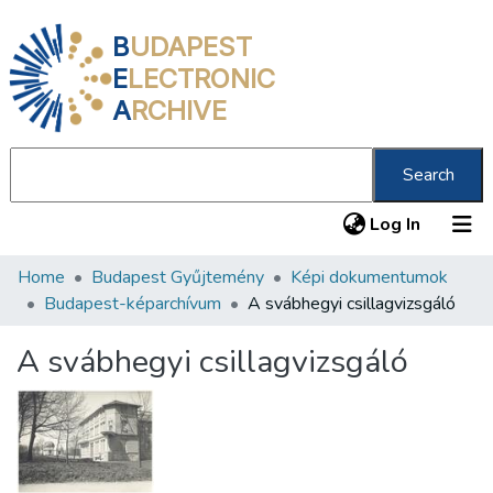
B
UDAPEST
E
LECTRONIC
A
RCHIVE
Search
(current
Log In
Home
Budapest Gyűjtemény
Képi dokumentumok
Communities & Collections
Budapest-képarchívum
A svábhegyi csillagvizsgáló
All of DSpace
A svábhegyi csillagvizsgáló
Statistics
About us