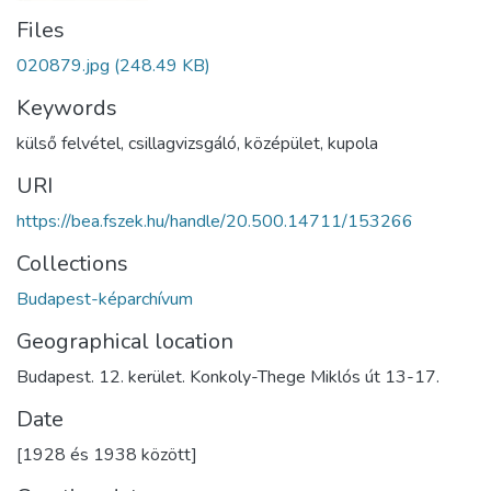
Files
020879.jpg
(248.49 KB)
Keywords
külső felvétel
,
csillagvizsgáló
,
középület
,
kupola
URI
https://bea.fszek.hu/handle/20.500.14711/153266
Collections
Budapest-képarchívum
Geographical location
Budapest. 12. kerület. Konkoly-Thege Miklós út 13-17.
Date
[1928 és 1938 között]