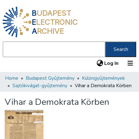
B
UDAPEST
E
LECTRONIC
A
RCHIVE
Search
(current
Log In
Home
Budapest Gyűjtemény
Különgyűjtemények
Communities & Collections
Sajtókivágat-gyűjtemény
Vihar a Demokrata Körben
All of DSpace
Vihar a Demokrata Körben
Statistics
About us