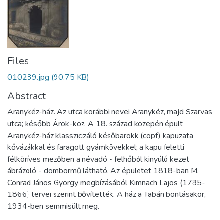
Files
010239.jpg
(90.75 KB)
Abstract
Aranykéz-ház. Az utca korábbi nevei Aranykéz, majd Szarvas
utca; később Árok-köz. A 18. század közepén épült
Aranykéz-ház klasszicizáló későbarokk (copf) kapuzata
kővázákkal és faragott gyámkövekkel; a kapu feletti
félköríves mezőben a névadó - felhőből kinyúló kezet
ábrázoló - dombormű látható. Az épületet 1818-ban M.
Conrad János György megbízásából Kimnach Lajos (1785-
1866) tervei szerint bővítették. A ház a Tabán bontásakor,
1934-ben semmisült meg.