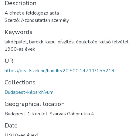
Description
A címet a feldolgozó adta
Szerző: Azonosítatlan személy
Keywords
lakóépület
,
barokk
,
kapu
,
díszítés
,
épületkép
,
külső felvétel
,
1900-as évek
URI
https://bea.fszek.hu/handle/20.500.14711/155219
Collections
Budapest-képarchívum
Geographical location
Budapest. 1. kerület. Szarvas Gábor utca 4.
Date
[1910-es évek]