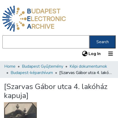
B
UDAPEST
E
LECTRONIC
A
RCHIVE
Search
(current
Log In
Home
Budapest Gyűjtemény
Képi dokumentumok
Communities & Collections
Budapest-képarchívum
[Szarvas Gábor utca 4. lakóház kapuja]
All of DSpace
[Szarvas Gábor utca 4. lakóház
Statistics
kapuja]
About us