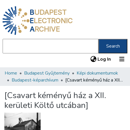
B
UDAPEST
E
LECTRONIC
A
RCHIVE
Search
(current
Log In
Home
Budapest Gyűjtemény
Képi dokumentumok
Communities & Collections
Budapest-képarchívum
[Csavart kéményű ház a XII. kerületi Költő utcában]
All of DSpace
[Csavart kéményű ház a XII.
Statistics
kerületi Költő utcában]
About us