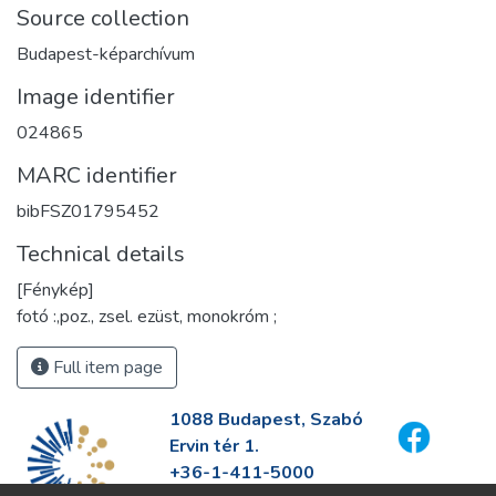
Source collection
Budapest-képarchívum
Image identifier
024865
MARC identifier
bibFSZ01795452
Technical details
[Fénykép]
fotó :,poz., zsel. ezüst, monokróm ;
Full item page
1088 Budapest, Szabó
Ervin tér 1.
+36-1-411-5000