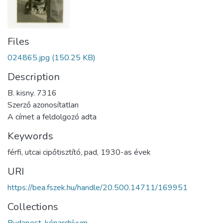
Files
024865.jpg
(150.25 KB)
Description
B. kisny. 7316
Szerző azonosítatlan
A címet a feldolgozó adta
Keywords
férfi
,
utcai cipőtisztító
,
pad
,
1930-as évek
URI
https://bea.fszek.hu/handle/20.500.14711/169951
Collections
Budapest-képarchívum