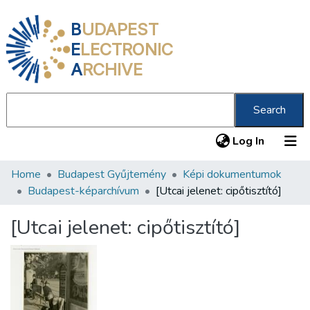
B
UDAPEST
E
LECTRONIC
A
RCHIVE
Search
(current
Log In
Home
Budapest Gyűjtemény
Képi dokumentumok
Communities & Collections
Budapest-képarchívum
[Utcai jelenet: cipőtisztító]
All of DSpace
[Utcai jelenet: cipőtisztító]
Statistics
About us