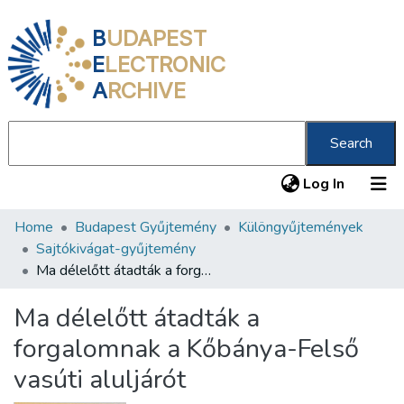
B
UDAPEST
E
LECTRONIC
A
RCHIVE
Search
(current
Log In
Home
Budapest Gyűjtemény
Különgyűjtemények
Communities & Collections
Sajtókivágat-gyűjtemény
All of DSpace
Ma délelőtt átadták a forgalomnak a Kőbánya-Felső vasúti aluljárót
Statistics
Ma délelőtt átadták a
About us
forgalomnak a Kőbánya-Felső
vasúti aluljárót