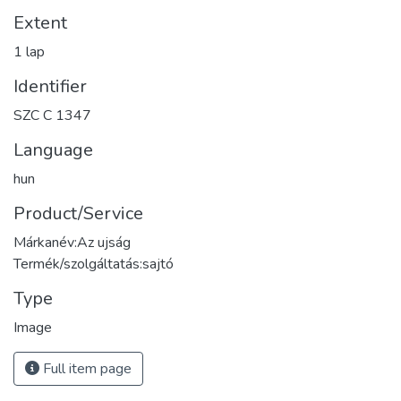
Extent
1 lap
Identifier
SZC C 1347
Language
hun
Product/Service
Márkanév:Az ujság
Termék/szolgáltatás:sajtó
Type
Image
Full item page