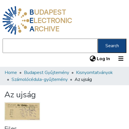
B
UDAPEST
E
LECTRONIC
A
RCHIVE
Search
(current
Log In
Home
Budapest Gyűjtemény
Kisnyomtatványok
Communities & Collections
Számolócédula-gyűjtemény
Az ujság
All of DSpace
Az ujság
Statistics
About us
Files