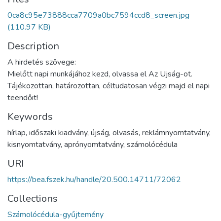
0ca8c95e73888cca7709a0bc7594ccd8_screen.jpg
(110.97 KB)
Description
A hirdetés szövege:
Mielőtt napi munkájához kezd, olvassa el Az Ujság-ot.
Tájékozottan, határozottan, céltudatosan végzi majd el napi
teendőit!
Keywords
hírlap
,
időszaki kiadvány
,
újság
,
olvasás
,
reklámnyomtatvány
,
kisnyomtatvány
,
aprónyomtatvány
,
számolócédula
URI
https://bea.fszek.hu/handle/20.500.14711/72062
Collections
Számolócédula-gyűjtemény