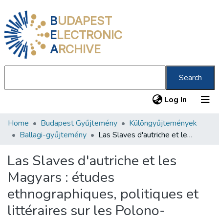
B
UDAPEST
E
LECTRONIC
A
RCHIVE
Search
(current
Log In
Home
Budapest Gyűjtemény
Különgyűjtemények
Communities & Collections
Ballagi-gyűjtemény
Las Slaves d'autriche et les Magyars : études ethnographiques, politiques et littéraires sur les Polono-Galliciens ... et les Hongrois proprement dits qu Magyars. Le panlatinisme le memorandum du Gal Garibaldi comparés :
All of DSpace
Las Slaves d'autriche et les
Statistics
Magyars : études
About us
ethnographiques, politiques et
littéraires sur les Polono-