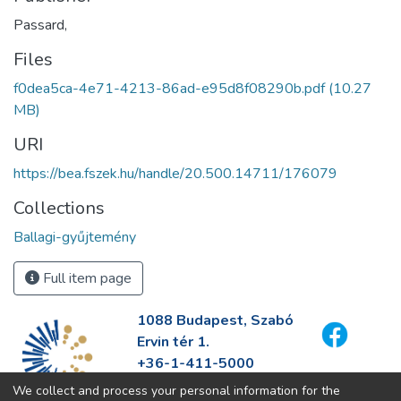
Passard,
Files
f0dea5ca-4e71-4213-86ad-e95d8f08290b.pdf
(10.27
MB)
URI
https://bea.fszek.hu/handle/20.500.14711/176079
Collections
Ballagi-gyűjtemény
Full item page
1088 Budapest, Szabó
Ervin tér 1.
+36-1-411-5000
info@fszek.hu
We collect and process your personal information for the