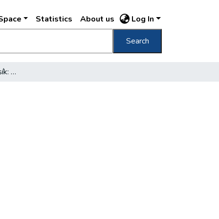
DSpace
Statistics
About us
Log In
Search
Vörös mezőben ezüst csík: a Duna