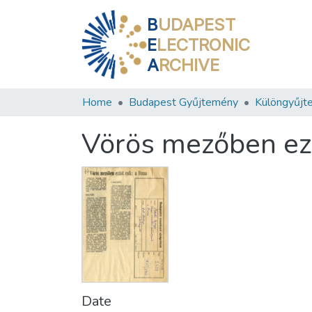
B
UDAPEST
E
LECTRONIC
A
RCHIVE
Home
Budapest Gyűjtemény
Különgyűjt
Vörös mezőben ezü
Date