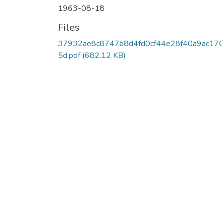
1963-08-18
Files
37932ae8c8747b8d4fd0cf44e28f40a9ac17
5d.pdf
(682.12 KB)