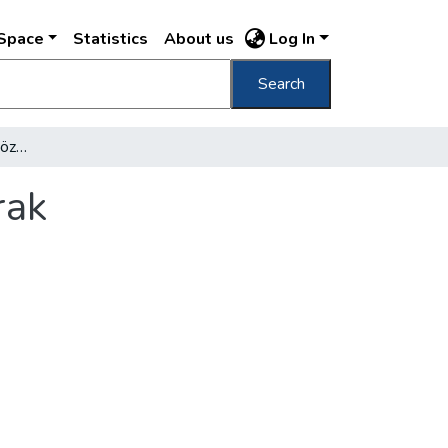
DSpace
Statistics
About us
Log In
Search
A közművelődési és a középiskolai könyvtárak együttműködése a fővárosban
rak