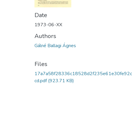
Date
1973-06-XX
Authors
Gálné Ballagi Ágnes
Files
17a7a58f28336c18528d2f235e61e30fe92
cd.pdf
(923.71 KB)