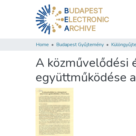
B
UDAPEST
E
LECTRONIC
A
RCHIVE
Home
Budapest Gyűjtemény
Különgyűjt
A közművelődési é
együttműködése a