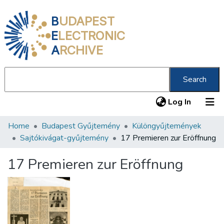
B
UDAPEST
E
LECTRONIC
A
RCHIVE
Search
(current
Log In
Home
Budapest Gyűjtemény
Különgyűjtemények
Communities & Collections
Sajtókivágat-gyűjtemény
17 Premieren zur Eröffnung
All of DSpace
17 Premieren zur Eröffnung
Statistics
About us