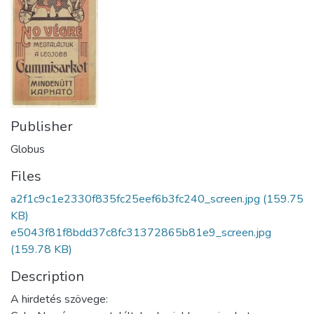
Publisher
Globus
Files
a2f1c9c1e2330f835fc25eef6b3fc240_screen.jpg
(159.75
KB)
e5043f81f8bdd37c8fc31372865b81e9_screen.jpg
(159.78 KB)
Description
A hirdetés szövege: