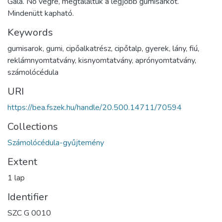
Gala. No végre, megtaláltuk a legjobb gumisarkot.
Mindenütt kapható.
Keywords
gumisarok
,
gumi
,
cipőalkatrész
,
cipőtalp
,
gyerek
,
lány
,
fiú
,
reklámnyomtatvány
,
kisnyomtatvány
,
aprónyomtatvány
,
számolócédula
URI
https://bea.fszek.hu/handle/20.500.14711/70594
Collections
Számolócédula-gyűjtemény
Extent
1 lap
Identifier
SZC G 0010