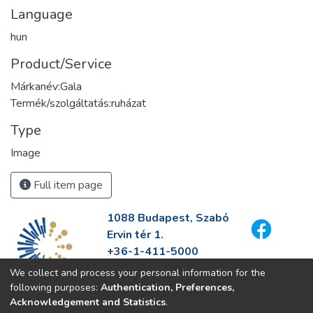
Language
hun
Product/Service
Márkanév:Gala
Termék/szolgáltatás:ruházat
Type
Image
Full item page
1088 Budapest, Szabó
Ervin tér 1.
+36-1-411-5000
info@fszek.hu
We collect and process your personal information for the
https://fszek.hu
following purposes:
Authentication, Preferences,
Acknowledgement and Statistics
.