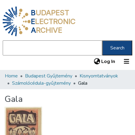
B
UDAPEST
E
LECTRONIC
A
RCHIVE
Search
(current
Log In
Home
Budapest Gyűjtemény
Kisnyomtatványok
Communities & Collections
Számolócédula-gyűjtemény
Gala
All of DSpace
Gala
Statistics
About us