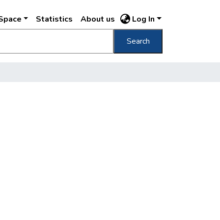
DSpace
Statistics
About us
Log In
Search