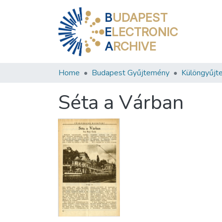
B
UDAPEST
E
LECTRONIC
A
RCHIVE
Home
Budapest Gyűjtemény
Különgyűjt
Séta a Várban