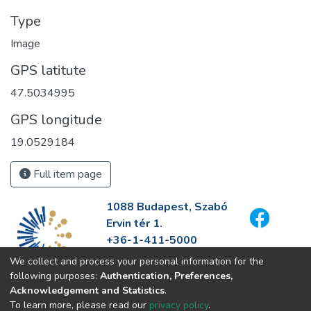
Type
Image
GPS latitute
47.5034995
GPS longitude
19.0529184
Full item page
1088 Budapest, Szabó
Ervin tér 1.
+36-1-411-5000
info@fszek.hu
We collect and process your personal information for the
https://fszek.hu
following purposes:
Authentication, Preferences,
Acknowledgement and Statistics
.
To learn more, please read our
privacy policy
.