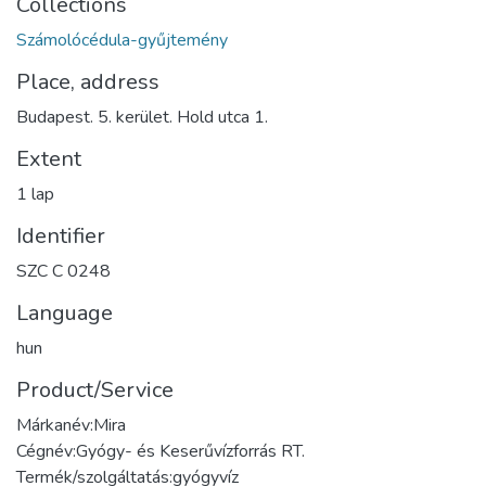
Collections
Számolócédula-gyűjtemény
Place, address
Budapest. 5. kerület. Hold utca 1.
Extent
1 lap
Identifier
SZC C 0248
Language
hun
Product/Service
Márkanév:Mira
Cégnév:Gyógy- és Keserűvízforrás RT.
Termék/szolgáltatás:gyógyvíz