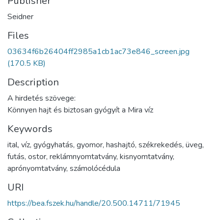
Publisher
Seidner
Files
03634f6b26404ff2985a1cb1ac73e846_screen.jpg
(170.5 KB)
Description
A hirdetés szövege:
Könnyen hajt és biztosan gyógyít a Mira víz
Keywords
ital
,
víz
,
gyógyhatás
,
gyomor
,
hashajtó
,
székrekedés
,
üveg
,
futás
,
ostor
,
reklámnyomtatvány
,
kisnyomtatvány
,
aprónyomtatvány
,
számolócédula
URI
https://bea.fszek.hu/handle/20.500.14711/71945