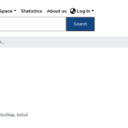
DSpace
Statistics
About us
Log In
Search
[Piarista gimnázium kápolnája]
lezőlap
,
belső