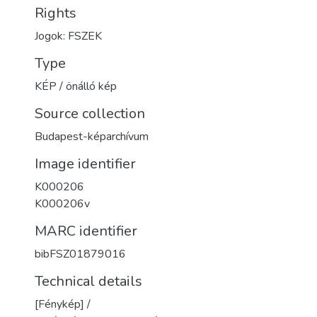
Rights
Jogok: FSZEK
Type
KÉP / önálló kép
Source collection
Budapest-képarchívum
Image identifier
K000206
K000206v
MARC identifier
bibFSZ01879016
Technical details
[Fénykép] /