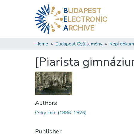
B
UDAPEST
E
LECTRONIC
A
RCHIVE
Home
Budapest Gyűjtemény
Képi doku
[Piarista gimnázi
Authors
Csiky Imre (1886-1926)
Publisher