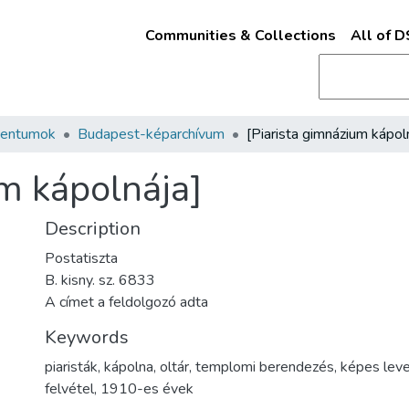
Communities & Collections
All of 
mentumok
Budapest-képarchívum
um kápolnája]
Description
Postatiszta
B. kisny. sz. 6833
A címet a feldolgozó adta
Keywords
piaristák
,
kápolna
,
oltár
,
templomi berendezés
,
képes leve
felvétel
,
1910-es évek