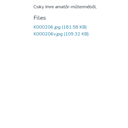
Csiky Imre amatőr-műterméből,
Files
K000206.jpg
(181.58 KB)
K000206v.jpg
(109.32 KB)