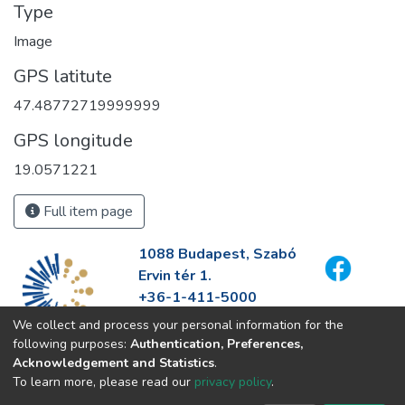
Type
Image
GPS latitute
47.48772719999999
GPS longitude
19.0571221
Full item page
1088 Budapest, Szabó
Ervin tér 1.
+36-1-411-5000
info@fszek.hu
We collect and process your personal information for the
https://fszek.hu
following purposes:
Authentication, Preferences,
Acknowledgement and Statistics
.
To learn more, please read our
privacy policy
.