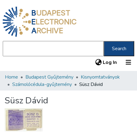
B
UDAPEST
E
LECTRONIC
A
RCHIVE
Search
(current
Log In
Home
Budapest Gyűjtemény
Kisnyomtatványok
Communities & Collections
Számolócédula-gyűjtemény
Süsz Dávid
All of DSpace
Süsz Dávid
Statistics
About us