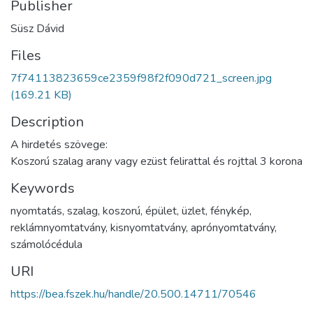
Publisher
Süsz Dávid
Files
7f74113823659ce2359f98f2f090d721_screen.jpg
(169.21 KB)
Description
A hirdetés szövege:
Koszorú szalag arany vagy ezüst felirattal és rojttal 3 korona
Keywords
nyomtatás
,
szalag
,
koszorú
,
épület
,
üzlet
,
fénykép
,
reklámnyomtatvány
,
kisnyomtatvány
,
aprónyomtatvány
,
számolócédula
URI
https://bea.fszek.hu/handle/20.500.14711/70546