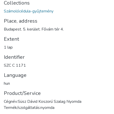
Collections
Számolócédula-gyűjtemény
Place, address
Budapest. 5. kerület. Fővám tér 4.
Extent
1 lap
Identifier
SZC C 1171
Language
hun
Product/Service
Cégnév:Süsz Dávid Koszorú Szalag Nyomda
Termék/szolgáltatás:nyomda