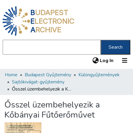
B
UDAPEST
E
LECTRONIC
A
RCHIVE
Search
(current
Log In
Home
Budapest Gyűjtemény
Különgyűjtemények
Communities & Collections
Sajtókivágat-gyűjtemény
All of DSpace
Ősszel üzembehelyezik a Kőbányai Fűtőerőművet
Statistics
Ősszel üzembehelyezik a
About us
Kőbányai Fűtőerőművet