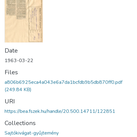
Date
1963-03-22
Files
a806b6925eca4a043e6a7da1bcfdb9b5db870ff0.pdf
(249.84 KB)
URI
https://bea.fszek.hu/handle/20.500.14711/122851
Collections
Sajtókivágat-gyűjtemény