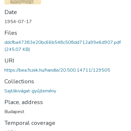
Date
1954-07-17
Files
ddcfba47383e20bc66b548c508dd712a99e6d907.pdf
(245.07 KB)
URI
https://bea.fszek.hu/handle/20.500.14711/129505
Collections
Sajtókivágat-gyűjtemény
Place, address
Budapest
Temporal coverage