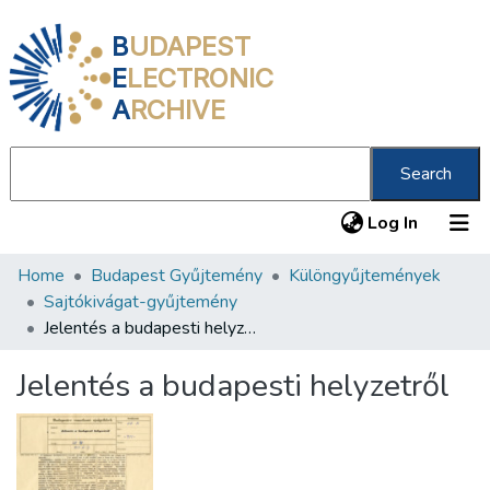
B
UDAPEST
E
LECTRONIC
A
RCHIVE
Search
(current
Log In
Home
Budapest Gyűjtemény
Különgyűjtemények
Communities & Collections
Sajtókivágat-gyűjtemény
All of DSpace
Jelentés a budapesti helyzetről
Statistics
Jelentés a budapesti helyzetről
About us