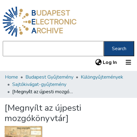
B
UDAPEST
E
LECTRONIC
A
RCHIVE
Search
(current
Log In
Home
Budapest Gyűjtemény
Különgyűjtemények
Communities & Collections
Sajtókivágat-gyűjtemény
All of DSpace
[Megnyílt az újpesti mozgókönyvtár]
Statistics
[Megnyílt az újpesti
About us
mozgókönyvtár]