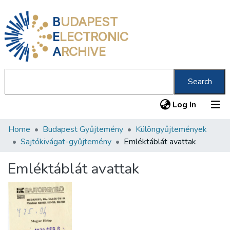
B
UDAPEST
E
LECTRONIC
A
RCHIVE
Search
(current
Log In
Home
Budapest Gyűjtemény
Különgyűjtemények
Communities & Collections
Sajtókivágat-gyűjtemény
Emléktáblát avattak
All of DSpace
Emléktáblát avattak
Statistics
About us