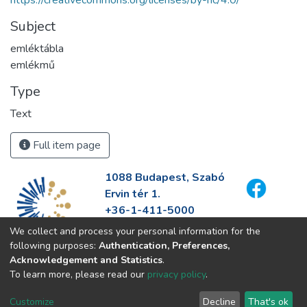
https://creativecommons.org/licenses/by-nc/4.0/
Subject
emléktábla
emlékmű
Type
Text
Full item page
1088 Budapest, Szabó
Ervin tér 1.
+36-1-411-5000
info@fszek.hu
We collect and process your personal information for the
https://fszek.hu
following purposes:
Authentication, Preferences,
Acknowledgement and Statistics
.
To learn more, please read our
privacy policy
.
Customize
Decline
That's ok