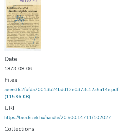
Date
1973-09-06
Files
aeee3fc2fbfda70013b24bdd12e0373c12a5a14e.pdf
(115.96 KB)
URI
https://bea.fszek.hu/handle/20.500.14711/102027
Collections