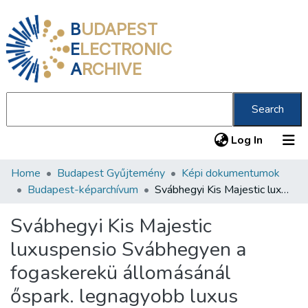
B
UDAPEST
E
LECTRONIC
A
RCHIVE
Search
(current
Log In
Home
Budapest Gyűjtemény
Képi dokumentumok
Communities & Collections
Budapest-képarchívum
Svábhegyi Kis Majestic luxuspensio Svábhegyen a fogaskerekü állomásánál őspark. legnagyobb luxus
All of DSpace
Svábhegyi Kis Majestic
Statistics
luxuspensio Svábhegyen a
About us
fogaskerekü állomásánál
őspark. legnagyobb luxus