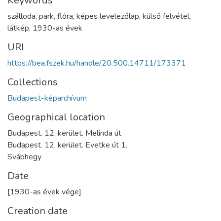
Keywords
szálloda
,
park
,
flóra
,
képes levelezőlap
,
külső felvétel
,
látkép
,
1930-as évek
URI
https://bea.fszek.hu/handle/20.500.14711/173371
Collections
Budapest-képarchívum
Geographical location
Budapest. 12. kerület. Melinda út
Budapest. 12. kerület. Evetke út 1.
Svábhegy
Date
[1930-as évek vége]
Creation date