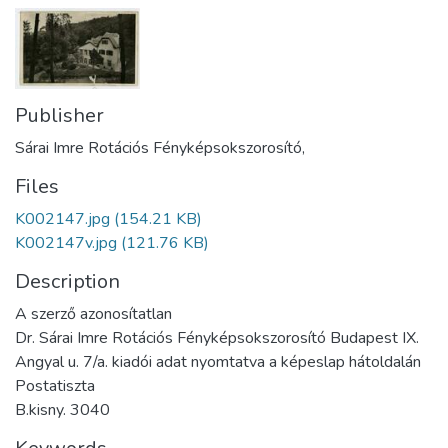
Publisher
Sárai Imre Rotációs Fényképsokszorosító,
Files
K002147.jpg
(154.21 KB)
K002147v.jpg
(121.76 KB)
Description
A szerző azonosítatlan
Dr. Sárai Imre Rotációs Fényképsokszorosító Budapest IX.
Angyal u. 7/a. kiadói adat nyomtatva a képeslap hátoldalán
Postatiszta
B.kisny. 3040