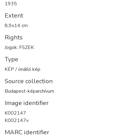
1935
Extent
8,9x14 cm
Rights
Jogok: FSZEK
Type
KÉP / önálló kép
Source collection
Budapest-képarchívum
Image identifier
K002147
K002147v
MARC identifier