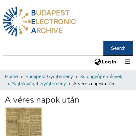
B
UDAPEST
E
LECTRONIC
A
RCHIVE
Search
(current
Log In
Home
Budapest Gyűjtemény
Különgyűjtemények
Communities & Collections
Sajtókivágat-gyűjtemény
A véres napok után
All of DSpace
A véres napok után
Statistics
About us